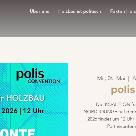
Über uns
Holzbau ist politisch
Fakten Hol
Mi., 06. Mai
  |  
A
poli
Die KOALITION für
NORDLOUNGE auf der die
2026 findet um 12 Uhr 
Partnerunter