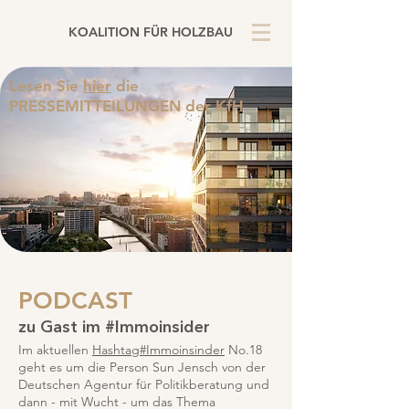
KOALITION FÜR HOLZBAU
Lesen Sie
hier
die
PRESSEMITTEILUNGEN
der KfH
PODCAST
zu Gast im #Immoinsider
Im aktuellen
Hashtag#Immoinsinder
No.18
geht es um die Person Sun Jensch von der
Deutschen Agentur für Politikberatung und
dann - mit Wucht - um das Thema