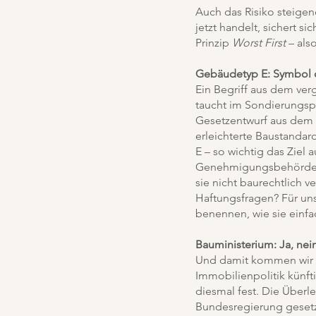
Auch das Risiko steigend
jetzt handelt, sichert s
Prinzip
Worst First
– als
Gebäudetyp E: Symbol 
Ein Begriff aus dem ve
taucht im Sondierungsp
Gesetzentwurf aus dem S
erleichterte Baustandar
E – so wichtig das Ziel
Genehmigungsbehörden i
sie nicht baurechtlich 
Haftungsfragen? Für uns 
benennen, wie sie einfa
Bauministerium: Ja, nein
Und damit kommen wir 
Immobilienpolitik künfti
diesmal fest. Die Überle
Bundesregierung gesetz