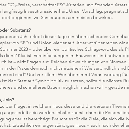
er CO₂-Preise, verschärfter ESG-Kriterien und Stranded Assets h
ich langfristig Investitionssicherheit. Unser Vorschlag: pragmati
o dort beginnen, wo Sanierungen am meisten bewirken.
oder Substanz?
rgangenen Jahr erlebt dieser Tage ein überraschendes Comeba
apier von SPD und Union wieder auf. Aber worüber reden wir e
ommer 2023 – oder über ein politisches Schlagwort, das als Pla
ds dient? Klar ist: Vereinfachungen im Bauwesen sind notwend
 auch ist – wirft Fragen auf. Reichen Abweichungen von Normen
n der Praxis dennoch nicht mitziehen? Wie verbindlich sind 
verankert sind? Und vor allem: Wer übernimmt Verantwortung für
ist klar: Statt auf Symbolpolitik zu setzen, sollte die nächste
cheres und schnelleres Bauen möglich machen will – gerade mi
, Jein?
zu der Frage, in welchem Haus diese und die weiteren Theme
g angesiedelt sein werden. Inhalte zuerst, dann die Personalien 
gung aber ist berechtigt: Braucht es für die Ziele, die sich d
t hat, tatsächlich ein eigenständiges Haus – auch nach der eh