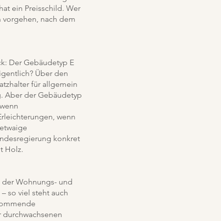
at ein Preisschild. Wer
sch vorgehen, nach dem
ck: Der Gebäudetyp E
igentlich? Über den
tzhalter für allgemein
ig. Aber der Gebäudetyp
, wenn
Erleichterungen, wenn
 etwaige
 Bundesregierung konkret
t Holz.
n der Wohnungs- und
– so viel steht auch
ie kommende
er durchwachsenen