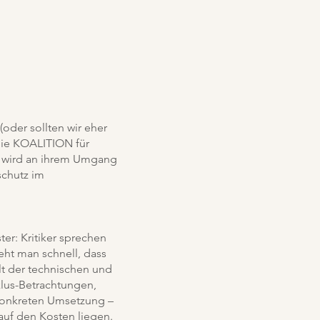
oder sollten wir eher
die KOALITION für
 wird an ihrem Umgang
schutz im
ter: Kritiker sprechen
ht man schnell, dass
lt der technischen und
klus-Betrachtungen,
 konkreten Umsetzung –
auf den Kosten liegen.