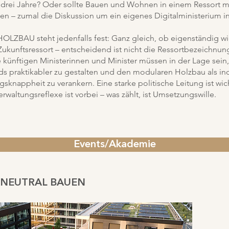
drei Jahre? Oder sollte Bauen und Wohnen in einem Ressort mit
n – zumal die Diskussion um ein eigenes Digitalministerium i
OLZBAU steht jedenfalls fest: Ganz gleich, ob eigenständig wie 
 Zukunftsressort – entscheidend ist nicht die Ressortbezeichnun
 künftigen Ministerinnen und Minister müssen in der Lage sein
s praktikabler zu gestalten und den modularen Holzbau als ind
knappheit zu verankern. Eine starke politische Leitung ist wich
erwaltungsreflexe ist vorbei – was zählt, ist Umsetzungswille.
Events/Akademie
MANEUTRAL BAUEN