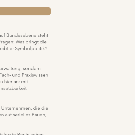
 auf Bundesebene steht
 Fragen: Was bringt die
ibt er Symbolpolitik?
Verwaltung, sondern
 Fach- und Praxiswissen
 hier an: mit
msetzbarkeit
it Unternehmen, die die
 auf serielles Bauen,
alog in Berlin sehen.