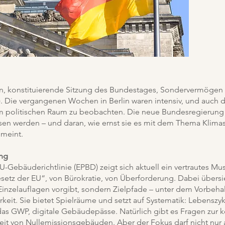
n, konstituierende Sitzung des Bundestages, Sondervermögen (
. Die vergangenen Wochen in Berlin waren intensiv, und auch 
m politischen Raum zu beobachten. Die neue Bundesregierung
sen werden – und daran, wie ernst sie es mit dem Thema Klima
 meint.
ang
-Gebäuderichtlinie (EPBD) zeigt sich aktuell ein vertrautes Mus
etz der EU“, von Bürokratie, von Überforderung. Dabei übersie
Einzelauflagen vorgibt, sondern Zielpfade – unter dem Vorbeha
rkeit. Sie bietet Spielräume und setzt auf Systematik: Lebenszy
das GWP, digitale Gebäudepässe. Natürlich gibt es Fragen zur
eit von Nullemissionsgebäuden. Aber der Fokus darf nicht nur 