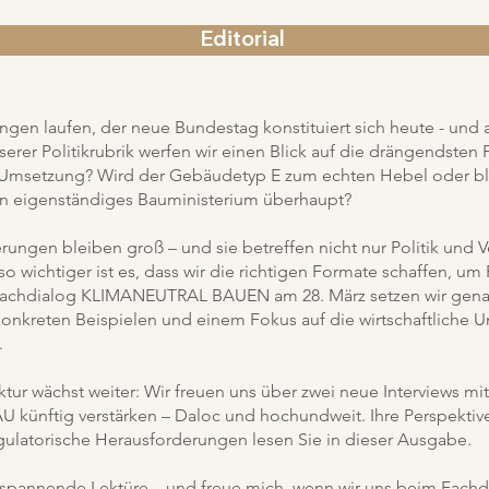
Editorial
ngen laufen, der neue Bundestag konstituiert sich heute - und
nserer Politikrubrik werfen wir einen Blick auf die drängendsten
 Umsetzung? Wird der Gebäudetyp E zum echten Hebel oder ble
ein eigenständiges Bauministerium überhaupt?
erungen bleiben groß – und sie betreffen nicht nur Politik und 
o wichtiger ist es, dass wir die richtigen Formate schaffen, um
Fachdialog KLIMANEUTRAL BAUEN am 28. März setzen wir genau
onkreten Beispielen und einem Fokus auf die wirtschaftliche U
.
ktur wächst weiter: Wir freuen uns über zwei neue Interviews m
ünftig verstärken – Daloc und hochundweit. Ihre Perspektiven
gulatorische Herausforderungen lesen Sie in dieser Ausgabe.
spannende Lektüre – und freue mich, wenn wir uns beim Fachdi